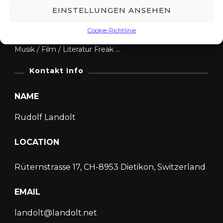
B
Zwei Kinder, wohnhaft in Dietikon
EINSTELLUNGEN ANSEHEN
h
a
Reisender und Wanderer
Cookie-Richtlinie
m
o
Musik / Film / Literatur Freak …
Kontakt Info
NAME
Rudolf Landolt
LOCATION
Rüternstrasse 17, CH-8953 Dietikon, Switzerland
EMAIL
landolt@landolt.net