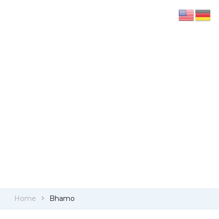
Travelbridge
Reisen und Geschichten
TAGS
Bhamo
Home
Bhamo