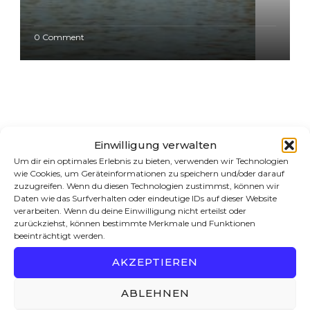
o
0 Comment
n
A
u
f
d
e
m
I
Einwilligung verwalten
r
Um dir ein optimales Erlebnis zu bieten, verwenden wir Technologien
r
wie Cookies, um Geräteinformationen zu speichern und/oder darauf
a
zuzugreifen. Wenn du diesen Technologien zustimmst, können wir
Autor Bio
w
Daten wie das Surfverhalten oder eindeutige IDs auf dieser Website
a
verarbeiten. Wenn du deine Einwilligung nicht erteilst oder
d
zurückziehst, können bestimmte Merkmale und Funktionen
Geboren und aufgewachsen in der Schweiz
d
beeinträchtigt werden.
y
Wirtschaftsstudium an der Universität Zürich
n
AKZEPTIEREN
a
Unternehmensberater
c
ABLEHNEN
h