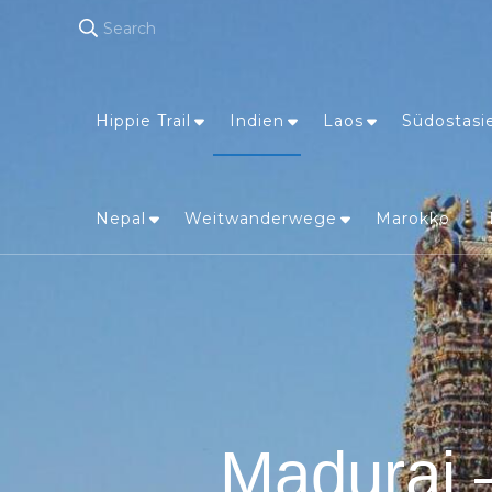
Search
Hippie Trail
Indien
Laos
Südostasi
Nepal
Weitwanderwege
Marokko
Madurai 