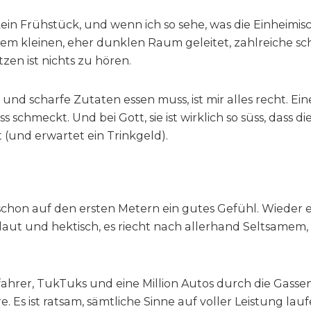
ein Frühstück, und wenn ich so sehe, was die Einheimisch
inem kleinen, eher dunklen Raum geleitet, zahlreiche s
en ist nichts zu hören.
 und scharfe Zutaten essen muss, ist mir alles recht. Ein
ss schmeckt. Und bei Gott, sie ist wirklich so süss, das
 (und erwartet ein Trinkgeld).
 schon auf den ersten Metern ein gutes Gefühl. Wieder e
 laut und hektisch, es riecht nach allerhand Seltsamem,
ahrer, TukTuks und eine Million Autos durch die Gassen
s ist ratsam, sämtliche Sinne auf voller Leistung laufe