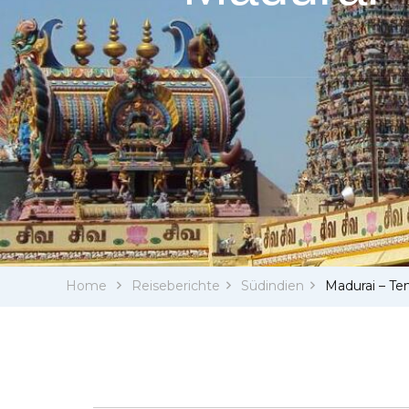
Home
Reiseberichte
Südindien
Madurai – T