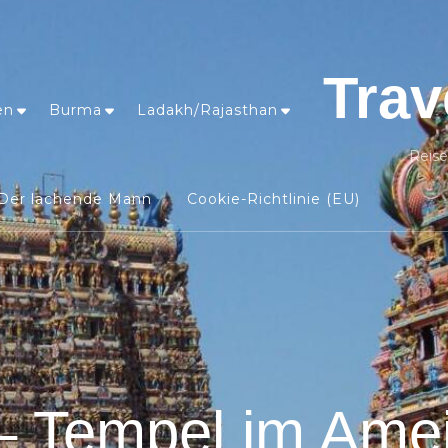
Trav
en
Burma
Ladakh/Rajasthan
Reise
Der lachende Mann
Cookie-Richtlinie (EU)
– Tempel im Ame