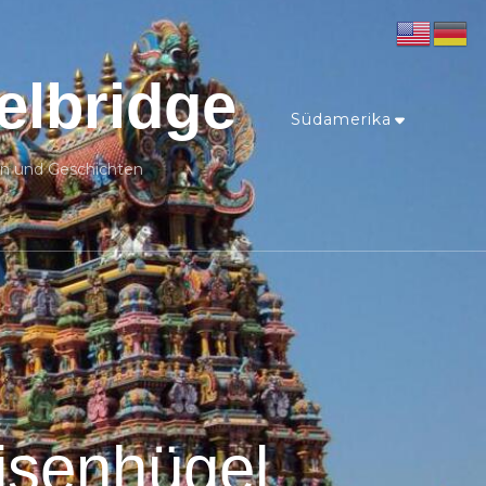
elbridge
Südamerika
n und Geschichten
isenhügel