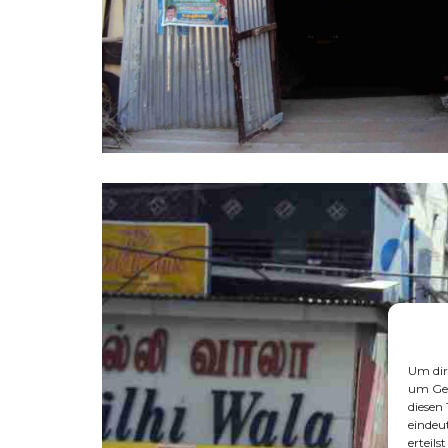
Um dir
um Ger
diesen
eindeu
erteil