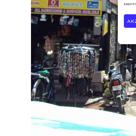
beeint
AK