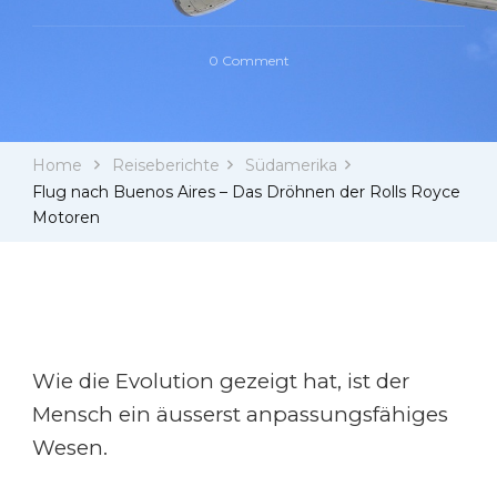
on
0 Comment
Flug
nach
Buenos
Aires
Home
Reiseberichte
Südamerika
–
Das
Flug nach Buenos Aires – Das Dröhnen der Rolls Royce
Dröhnen
Motoren
der
Rolls
Royce
Motoren
Wie die Evolution gezeigt hat, ist der
Mensch ein äusserst anpassungsfähiges
Wesen.