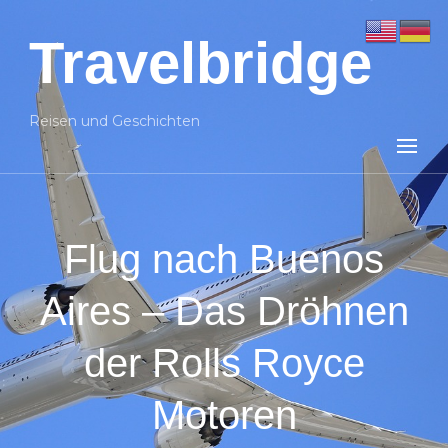
Travelbridge
Reisen und Geschichten
Flug nach Buenos
Aires – Das Dröhnen
der Rolls Royce
Motoren