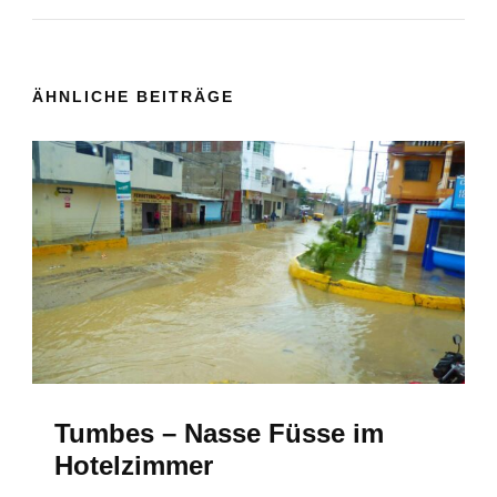
a
v
ÄHNLICHE BEITRÄGE
i
g
a
t
i
o
Tumbes – Nasse Füsse im
n
Hotelzimmer