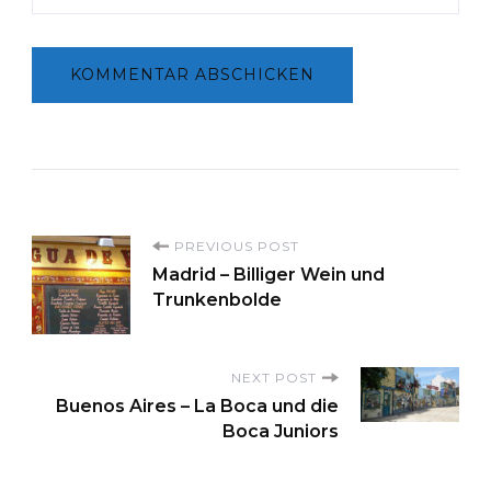
P
PREVIOUS POST
Madrid – Billiger Wein und
Trunkenbolde
o
s
NEXT POST
Buenos Aires – La Boca und die
t
Boca Juniors
N