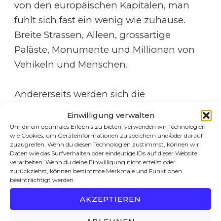
von den europäischen Kapitalen, man
fühlt sich fast ein wenig wie zuhause.
Breite Strassen, Alleen, grossartige
Paläste, Monumente und Millionen von
Vehikeln und Menschen.
Andererseits werden sich die
Unterschiede in den nächsten Tagen
Einwilligung verwalten
zeigen. Die Armut, die Schwermut, die
Um dir ein optimales Erlebnis zu bieten, verwenden wir Technologien
wie Cookies, um Geräteinformationen zu speichern und/oder darauf
überall in der Luft liegt. Argentinien war
zuzugreifen. Wenn du diesen Technologien zustimmst, können wir
vor hundert Jahren ein reiches Land, ein
Daten wie das Surfverhalten oder eindeutige IDs auf dieser Website
verarbeiten. Wenn du deine Einwilligung nicht erteilst oder
sehr reiches Land. In der Zwischenzeit hat
zurückziehst, können bestimmte Merkmale und Funktionen
beeinträchtigt werden.
es zahlreiche finanzielle und
wirtschaftliche Krisen durchgemacht,
AKZEPTIEREN
Staatspleiten, Inflation, politisches