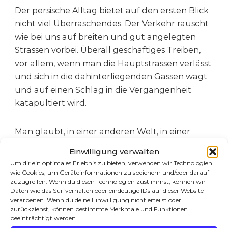
Der persische Alltag bietet auf den ersten Blick
nicht viel Überraschendes. Der Verkehr rauscht
wie bei uns auf breiten und gut angelegten
Strassen vorbei. Überall geschäftiges Treiben,
vor allem, wenn man die Hauptstrassen verlässt
und sich in die dahinterliegenden Gassen wagt
und auf einen Schlag in die Vergangenheit
katapultiert wird.
Man glaubt, in einer anderen Welt, in einer
anderen Zeit gelandet zu sein. Könnte es das 18.
Einwilligung verwalten
oder 19. Jahrhundert in Europa sein? So stellen
Um dir ein optimales Erlebnis zu bieten, verwenden wir Technologien
wir es uns vor: schmale Gassen, die scheinbar
wie Cookies, um Geräteinformationen zu speichern und/oder darauf
zuzugreifen. Wenn du diesen Technologien zustimmst, können wir
nirgends hinführen. In dunklen Hinterhöfen
Daten wie das Surfverhalten oder eindeutige IDs auf dieser Website
spielen dreckige Kinder, die uns gleichzeitig
verarbeiten. Wenn du deine Einwilligung nicht erteilst oder
zurückziehst, können bestimmte Merkmale und Funktionen
neugierig und misstrauisch beäugen. Ich
beeinträchtigt werden.
vermute, dass uns dieser Eindruck noch öfters