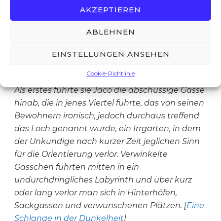
begegnen wird.
AKZEPTIEREN
ABLEHNEN
Und wieder einmal zitiere ich aus einem
Machwerk, das Jahrzehnte später erstellt
EINSTELLUNGEN ANSEHEN
werden wird:
Cookie-Richtlinie
Als erstes führte sie Jaco die abschüssige Gasse
hinab, die in jenes Viertel führte, das von seinen
Bewohnern ironisch, jedoch durchaus treffend
das Loch genannt wurde, ein Irrgarten, in dem
der Unkundige nach kurzer Zeit jeglichen Sinn
für die Orientierung verlor. Verwinkelte
Gässchen führten mitten in ein
undurchdringliches Labyrinth und über kurz
oder lang verlor man sich in Hinterhöfen,
Sackgassen und verwunschenen Plätzen. [
Eine
Schlange in der Dunkelheit
]