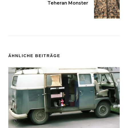
s
Teheran Monster
t
N
a
v
ÄHNLICHE BEITRÄGE
i
g
a
t