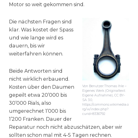
Motor so weit gekommen sind.
Die nächsten Fragen sind
klar. Was kostet der Spass
und wie lange wird es
dauern, bis wir
weiterfahren können.
Beide Antworten sind
nicht wirklich erbauend.
Von Benutzer:Thomas Ihle –
Kosten über den Daumen
Eigenes Werk (Originaltext:
gepeilt etwa 20’000 bis
Eigene Aufnahme), CC BY-
SA 3.0,
30’000 Rials, also
https://commons.wikimedia.o
rg/w/index.php?
umgerechnet 1’000 bis
curid=8336792
1’200 Franken. Dauer der
Reparatur noch nicht abzuschätzen, aber wir
sollten schon mal mit 4-5 Tagen rechnen.