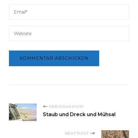
P
PREVIOUS POST
Staub und Dreck und Mühsal
o
NEXT POST