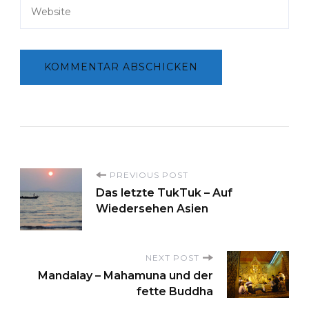
P
PREVIOUS POST
Das letzte TukTuk – Auf
Wiedersehen Asien
o
s
NEXT POST
Mandalay – Mahamuna und der
t
fette Buddha