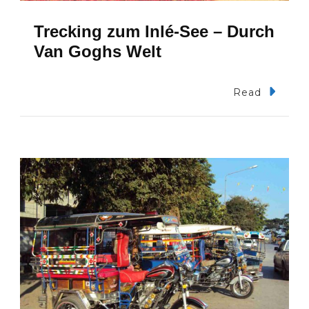
n
Trecking zum Inlé-See – Durch
Van Goghs Welt
Read