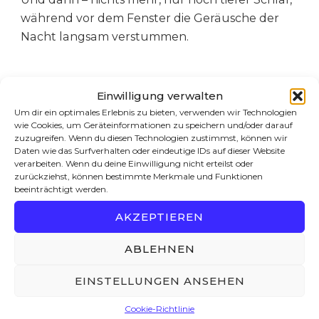
während vor dem Fenster die Geräusche der
Nacht langsam verstummen.
Einwilligung verwalten
Um dir ein optimales Erlebnis zu bieten, verwenden wir Technologien
PS Song zum Thema:
ZZ Top – Beer Drinkers
wie Cookies, um Geräteinformationen zu speichern und/oder darauf
and Hell Raisers
zuzugreifen. Wenn du diesen Technologien zustimmst, können wir
Daten wie das Surfverhalten oder eindeutige IDs auf dieser Website
verarbeiten. Wenn du deine Einwilligung nicht erteilst oder
Und
hier
geht die Reise weiter …
zurückziehst, können bestimmte Merkmale und Funktionen
beeinträchtigt werden.
AKZEPTIEREN
ABLEHNEN
Tags:
Mandalay
EINSTELLUNGEN ANSEHEN
Cookie-Richtlinie