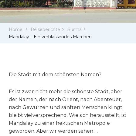
on
0 Comment
Mandalay
–
Ein
verblassendes
Home
Reiseberichte
Burma
Märchen
Mandalay – Ein verblassendes Märchen
Die Stadt mit dem schönsten Namen?
Es ist zwar nicht mehr die schönste Stadt, aber
der Namen, der nach Orient, nach Abenteuer,
nach Gewürzen und sanften Menschen klingt,
bleibt vielversprechend. Wie sich herausstellt, ist
Mandalay zu einer hektischen Metropole
geworden. Aber wir werden sehen …