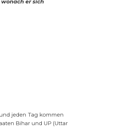
 wonach er sich
en, und jeden Tag kommen
aten Bihar und UP (Uttar