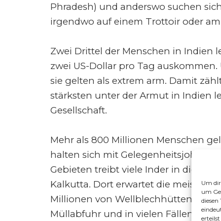
Phradesh) und anderswo suchen sich i
irgendwo auf einem Trottoir oder am
Zwei Drittel der Menschen in Indien 
zwei US-Dollar pro Tag auskommen. Ü
sie gelten als extrem arm. Damit zäh
stärksten unter der Armut in Indien 
Gesellschaft.
Mehr als 800 Millionen Menschen gel
halten sich mit Gelegenheitsjobs übe
Gebieten treibt viele Inder in die r
Kalkutta. Dort erwartet die meisten
Um dir
um Ger
Millionen von Wellblechhütten bes
diesen
eindeu
Müllabfuhr und in vielen Fällen auch
erteil