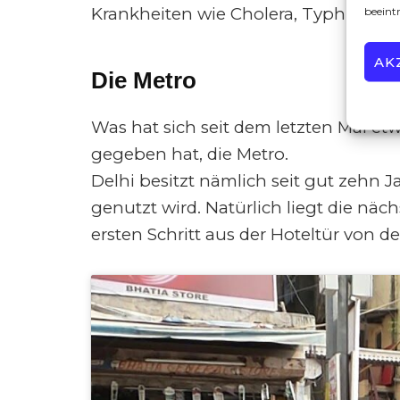
Krankheiten wie Cholera, Typhus und
beeint
AK
Die Metro
Was hat sich seit dem letzten Mal etw
gegeben hat, die Metro.
Delhi besitzt nämlich seit gut zehn 
genutzt wird. Natürlich liegt die nä
ersten Schritt aus der Hoteltür von