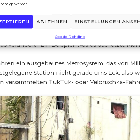
 Ruhr, an denen vor allem Kinder leiden und ste
rächtigt werden.
ZEPTIEREN
ABLEHNEN
EINSTELLUNGEN ANSE
Cookie-Richtlinie
as verändert? Ein Beispiel, was es das letzte Ma
Jahren ein ausgebautes Metrosystem, das von Mil
chstgelegene Station nicht gerade ums Eck, also
 den versammelten TukTuk- oder Velorischka-Fah