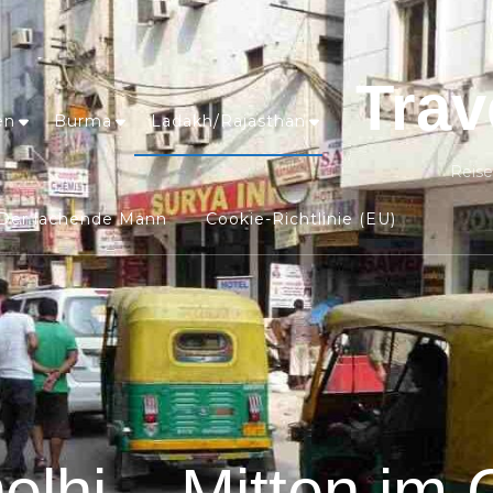
Trav
en
Burma
Ladakh/Rajasthan
Reise
Der lachende Mann
Cookie-Richtlinie (EU)
elhi – Mitten im