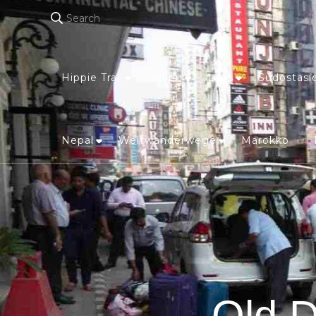
Search
Hippie Trail
Indien
Laos
Südostasi
Nepal
Weitwanderwege
Marokko
Old D