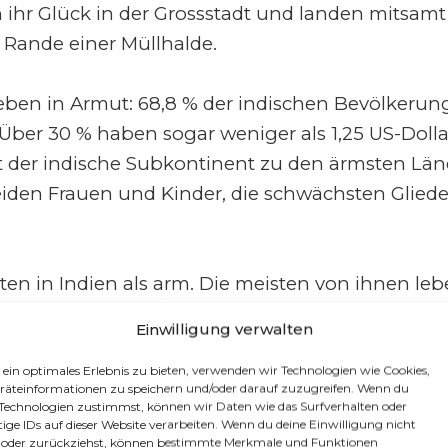
hr Glück in der Grossstadt und landen mitsamt i
 Rande einer Müllhalde.
leben in Armut: 68,8 % der indischen Bevölkeru
ber 30 % haben sogar weniger als 1,25 US-Dolla
lt der indische Subkontinent zu den ärmsten Lä
leiden Frauen und Kinder, die schwächsten Gliede
ten in Indien als arm. Die meisten von ihnen l
r Wasser. Der Mangel an existenzsichernden Arbe
Einwilligung verwalten
asant wachsenden Metropolregionen wie Bombay, 
 von ihnen ein von Armut und Verzweiflung geprä
 ein optimales Erlebnis zu bieten, verwenden wir Technologien wie Cookies,
äteinformationen zu speichern und/oder darauf zuzugreifen. Wenn du
tehenden Mega-Slums, ohne ausreichende Trink
 Technologien zustimmst, können wir Daten wie das Surfverhalten oder
tige IDs auf dieser Website verarbeiten. Wenn du deine Einwilligung nicht
 ohne Elektrizität. Die schlechten Hygienebedin
st oder zurückziehst, können bestimmte Merkmale und Funktionen