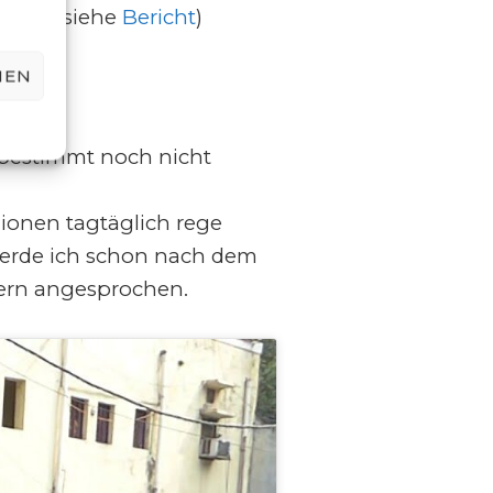
rben. (siehe
Bericht
)
HEN
l bestimmt noch nicht
lionen tagtäglich rege
 werde ich schon nach dem
rern angesprochen.