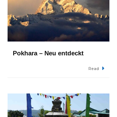
a
t
i
o
n
Pokhara – Neu entdeckt
Read