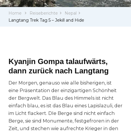
Tag
5
Home
Reiseberichte
Nepal
–
Jekill
Langtang Trek Tag 5 – Jekill and Hide
and
Hide
Kyanjin Gompa talaufwärts,
dann zurück nach Langtang
Der Morgen, genauso wie alle bisherigen, ist
eine Präsentation der einzigartigen Schönheit
der Bergwelt. Das Blau des Himmels ist nicht
einfach blau, es ist das Blau eines Lapislazuli, der
im Licht flackert. DIe Berge sind nicht einfach
Berge, sie sind Monumente, festgefroren in der
Zeit, und stechen wie aufrechte Krieger in den