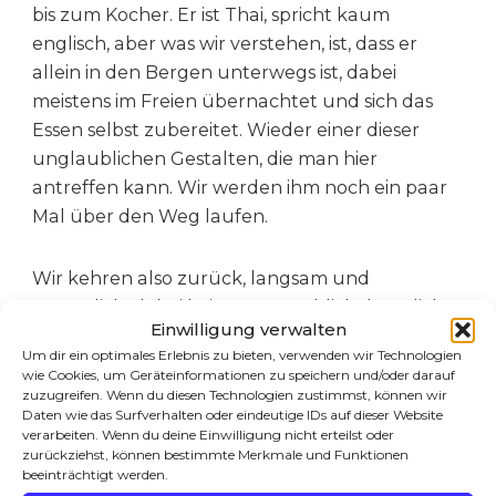
bis zum Kocher. Er ist Thai, spricht kaum
englisch, aber was wir verstehen, ist, dass er
allein in den Bergen unterwegs ist, dabei
meistens im Freien übernachtet und sich das
Essen selbst zubereitet. Wieder einer dieser
unglaublichen Gestalten, die man hier
antreffen kann. Wir werden ihm noch ein paar
Mal über den Weg laufen.
Wir kehren also zurück, langsam und
gemütlich, dabei keinen Augenblick den Blick
Einwilligung verwalten
auf die Umgebung vergessend. Die Berggipfel,
Um dir ein optimales Erlebnis zu bieten, verwenden wir Technologien
die an diesem blauen Morgen so unantastbar,
wie Cookies, um Geräteinformationen zu speichern und/oder darauf
so entrückt aussehen, als wären sie die Wächter
zuzugreifen. Wenn du diesen Technologien zustimmst, können wir
Daten wie das Surfverhalten oder eindeutige IDs auf dieser Website
über die Welt.
verarbeiten. Wenn du deine Einwilligung nicht erteilst oder
zurückziehst, können bestimmte Merkmale und Funktionen
beeinträchtigt werden.
Man muss sie immer wieder von neuem