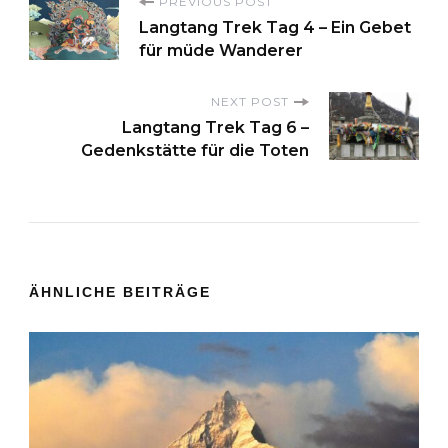
P
PREVIOUS POST
Langtang Trek Tag 4 – Ein Gebet
für müde Wanderer
o
s
NEXT POST
Langtang Trek Tag 6 –
t
Gedenkstätte für die Toten
N
a
ÄHNLICHE BEITRÄGE
v
i
g