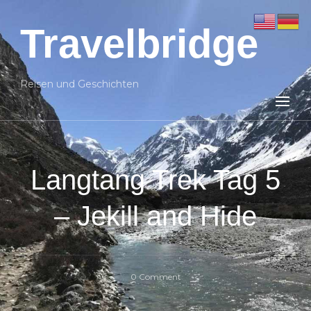
Travelbridge
Reisen und Geschichten
Langtang Trek Tag 5
– Jekill and Hide
on
0 Comment
Langtang
Trek