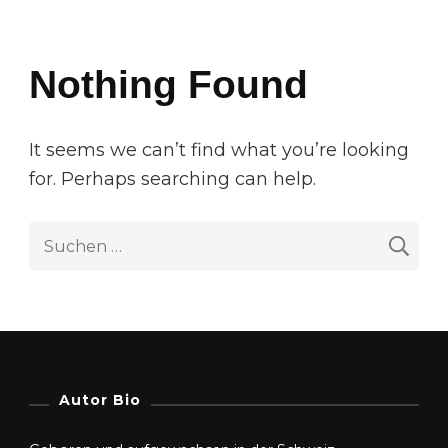
Nothing Found
It seems we can’t find what you’re looking
for. Perhaps searching can help.
S
u
c
h
e
n
Autor Bio
n
a