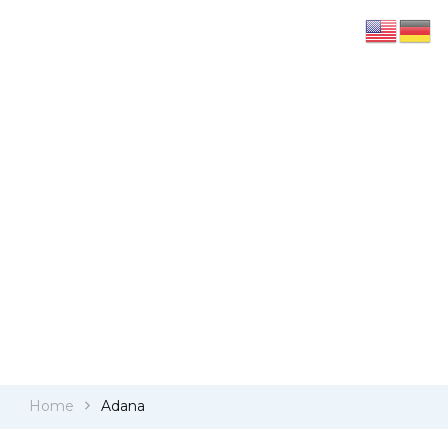
Travelbridge
Reisen und Geschichten
TAGS
Adana
Home
Adana