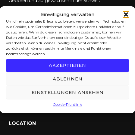
Geboren und aufgewachsen in der Schweiz
c
h
Einwilligung verwalten
Wirtschaftsstudium an der Universität Zürich
Um dir ein optimales Erlebnis zu bieten, verwenden wir Technologien
:
wie Cookies, um Geräteinformationen zu speichern und/oder darauf
Unternehmensberater
zuzugreifen. Wenn du diesen Technologien zustimmst, können wir
Daten wie das Surfverhalten oder eindeutige IDs auf dieser Website
Zwei Kinder, wohnhaft in Dietikon
verarbeiten. Wenn du deine Einwilligung nicht erteilst oder
zurückziehst, können bestimmte Merkmale und Funktionen
beeinträchtigt werden.
Reisender und Wanderer
AKZEPTIEREN
Musik / Film / Literatur Freak …
ABLEHNEN
Kontakt Info
EINSTELLUNGEN ANSEHEN
NAME
Cookie-Richtlinie
Rudolf Landolt
LOCATION