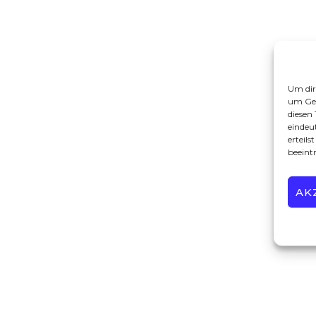
Um dir
um Ger
diesen
eindeu
erteil
beeint
AK